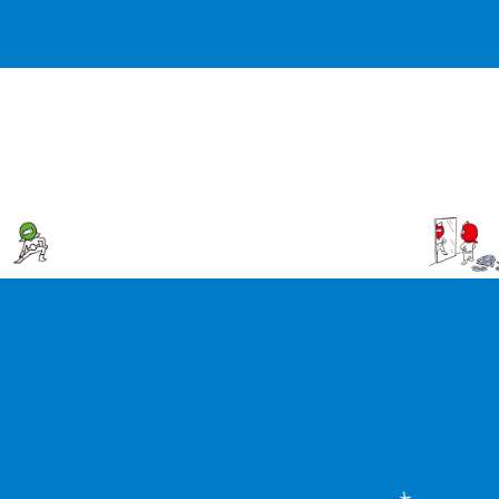
渋谷本社
渋谷本社
日比野 修斗
渋谷本社
熊谷 奈津希
関東第３課
管理本部
東 哲之
主任
2022年 新卒入社
第１事業部
横浜支社
鈴木 愛理
一般事務職
2024年 中途入社
第１事業部
氏原 智史
部長
2013年 新卒入社
総務人事課
係長
2015年 新卒入社
支社長
2010年 中途入社