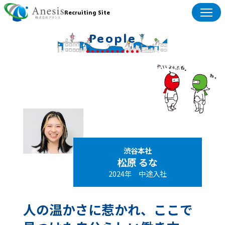
Recruiting Site
People
Recruit Info
People
About ANESIS
Job Type
渋谷本社
松原 るな
FAQ
2024年 中途入社
RECRUIT
人の温かさに惹かれ、ここで